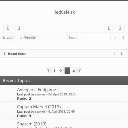
RedCafe.sk
Searc
A
ui
or
og
eg
Login
Register
ck
u
in
ist
S
Board index
lin
m
er
e
ks
s
a
1
2
4
Previous
3
Next
r
c
Recent Topics
h
Avengers: Endgame
Last post by
salwan
«
24. April 2019, 13:23
Replies:
2
Captain Marvel (2019)
Last post by
salwan
«
9. April 2019, 20:49
Replies:
4
Shazam (2019)