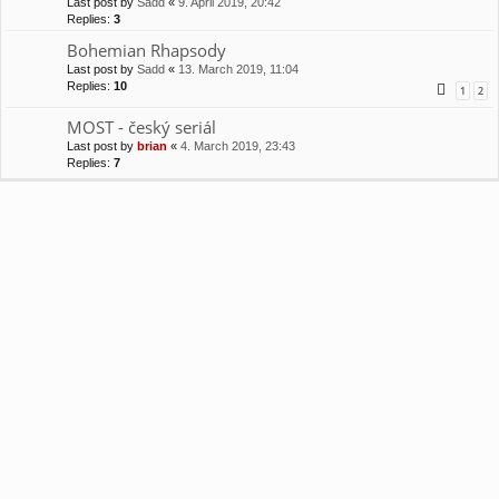
Last post by
Sadd
«
9. April 2019, 20:42
Replies:
3
Bohemian Rhapsody
Last post by
Sadd
«
13. March 2019, 11:04
Replies:
10
1
2
MOST - český seriál
Last post by
brian
«
4. March 2019, 23:43
Replies:
7