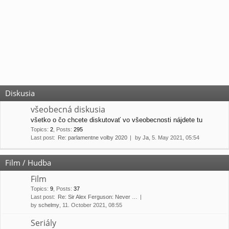
Diskusia
všeobecná diskusia
všetko o čo chcete diskutovať vo všeobecnosti nájdete tu
Topics
:
2
,
Posts
:
295
Last post:
Re: parlamentne volby 2020
by
Ja
, 5. May 2021, 05:54
Film / Hudba
Film
Topics
:
9
,
Posts
:
37
Last post:
Re: Sir Alex Ferguson: Never …
by
schelmy
, 11. October 2021, 08:55
Seriály