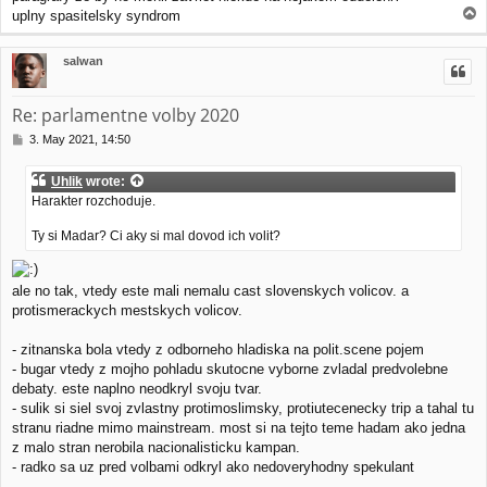
T
uplny spasitelsky syndrom
o
p
salwan
Re: parlamentne volby 2020
P
3. May 2021, 14:50
o
s
Uhlik
wrote:
t
Harakter rozchoduje.
Ty si Madar? Ci aky si mal dovod ich volit?
ale no tak, vtedy este mali nemalu cast slovenskych volicov. a
protismerackych mestskych volicov.
- zitnanska bola vtedy z odborneho hladiska na polit.scene pojem
- bugar vtedy z mojho pohladu skutocne vyborne zvladal predvolebne
debaty. este naplno neodkryl svoju tvar.
- sulik si siel svoj zvlastny protimoslimsky, protiutecenecky trip a tahal tu
stranu riadne mimo mainstream. most si na tejto teme hadam ako jedna
z malo stran nerobila nacionalisticku kampan.
- radko sa uz pred volbami odkryl ako nedoveryhodny spekulant