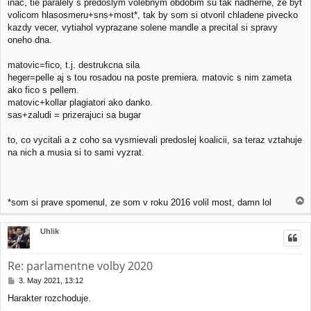
inac, tie paralely s predoslym volebnym obdobim su tak nadherne, ze byt
s
volicom hlasosmeru+sns+most*, tak by som si otvoril chladene pivecko
t
kazdy vecer, vytiahol vyprazane solene mandle a precital si spravy
oneho dna.
matovic=fico, t.j. destrukcna sila
heger=pelle aj s tou rosadou na poste premiera. matovic s nim zameta
ako fico s pellem.
matovic+kollar plagiatori ako danko.
sas+zaludi = prizerajuci sa bugar
to, co vycitali a z coho sa vysmievali predoslej koalicii, sa teraz vztahuje
na nich a musia si to sami vyzrat.
T
*som si prave spomenul, ze som v roku 2016 volil most, damn lol
o
p
Uhlik
Re: parlamentne volby 2020
P
3. May 2021, 13:12
o
Harakter rozchoduje.
s