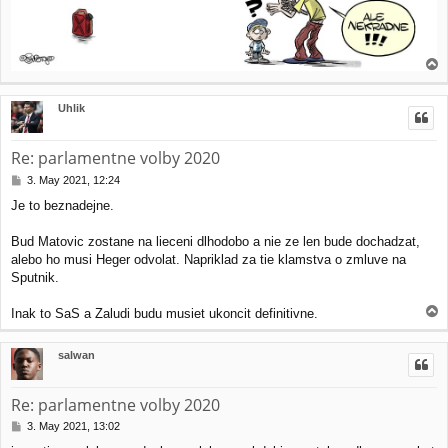
T
o
p
Uhlik
Re: parlamentne volby 2020
P
3. May 2021, 12:24
o
Je to beznadejne.
s
t
Bud Matovic zostane na lieceni dlhodobo a nie ze len bude dochadzat,
alebo ho musi Heger odvolat. Napriklad za tie klamstva o zmluve na
Sputnik.
T
Inak to SaS a Zaludi budu musiet ukoncit definitivne.
o
p
salwan
Re: parlamentne volby 2020
P
3. May 2021, 13:02
o