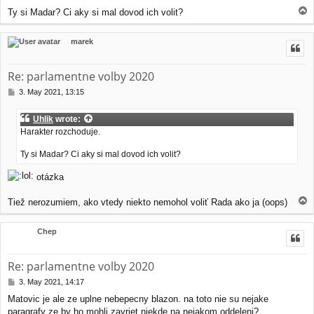
t
T
Ty si Madar? Ci aky si mal dovod ich volit?
o
p
marek
Re: parlamentne volby 2020
P
3. May 2021, 13:15
o
s
Uhlik
wrote:
t
Harakter rozchoduje.
Ty si Madar? Ci aky si mal dovod ich volit?
otázka
T
Tiež nerozumiem, ako vtedy niekto nemohol voliť Rada ako ja (oops)
o
p
Chep
Re: parlamentne volby 2020
P
3. May 2021, 14:17
o
Matovic je ale ze uplne nebepecny blazon. na toto nie su nejake
s
paragrafy ze by ho mohli zavriet niekde na nejakom oddeleni?
t