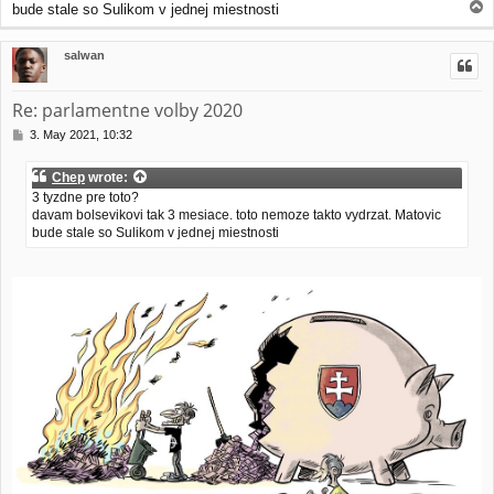
T
bude stale so Sulikom v jednej miestnosti
o
p
salwan
Re: parlamentne volby 2020
P
3. May 2021, 10:32
o
s
Chep
wrote:
t
3 tyzdne pre toto?
davam bolsevikovi tak 3 mesiace. toto nemoze takto vydrzat. Matovic
bude stale so Sulikom v jednej miestnosti