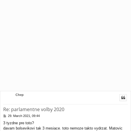
Chep
Re: parlamentne volby 2020
P
29. March 2021, 09:44
o
3 tyzdne pre toto?
s
davam bolsevikovi tak 3 mesiace. toto nemoze takto vydrzat. Matovic
t