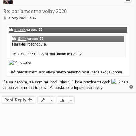
Re: parlamentne volby 2020
P
3. May 2021, 15:47
o
s
marek
wrote:
t
Uhlik
wrote:
Harakter rozchoduje.
Ty si Madar? Ci aky si mal dovod ich volit?
otázka
Tiež nerozumiem, ako vtedy niekto nemohol voliť Rada ako ja (oops)
Ja sa hanbim, ze som mu hodil hlas v 1.kole prezidentskych
Nuz,
T
aspon ze sme na to prisli. Aj neskoro je lepsie ako nikdy.
o
p
Post Reply