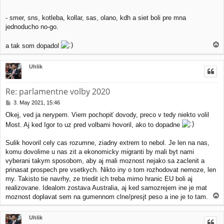
- smer, sns, kotleba, kollar, sas, olano, kdh a siet boli pre mna
jednoducho no-go.
T
a tak som dopadol
o
p
Uhlik
Re: parlamentne volby 2020
P
3. May 2021, 15:46
o
Okej, ved ja nerypem. Viem pochopiť dovody, preco v tedy niekto volil
s
Most. Aj ked Igor to uz pred volbami hovoril, ako to dopadne
t
Sulik hovoril cely cas rozumne, ziadny extrem to nebol. Je len na nas,
komu dovolime u nas zit a ekonomicky migranti by mali byt nami
vyberani takym sposobom, aby aj mali moznost nejako sa zaclenit a
prinasat prospech pre vsetkych. Nikto iny o tom rozhodovat nemoze, len
my. Takisto tie navrhy, ze triedit ich treba mimo hranic EU boli aj
realizovane. Idealom zostava Australia, aj ked samozrejem ine je mat
T
moznost doplavat sem na gumennom clne/presjt peso a ine je to tam.
o
p
Uhlik