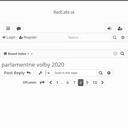
RedCafe.sk
Searc
A
ui
or
og
eg
Login
Register
ck
u
in
ist
S
Board index
lin
m
er
e
parlamentne volby 2020
ks
s
a
Search
Advance
Post Reply
r
c
Page
8
of
10
1
6
7
9
10
Previous
8
Next
100 posts
…
h